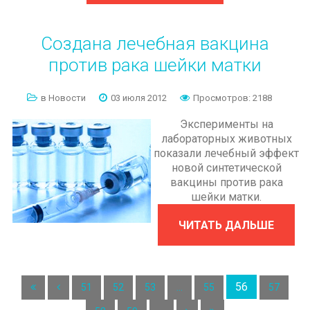
Создана
лечебная
вакцина
против
рака
шейки
матки
в Новости
03 июля 2012
Просмотров: 2188
Эксперименты на
лабораторных животных
показали лечебный эффект
новой синтетической
вакцины против рака
шейки матки.
ЧИТАТЬ ДАЛЬШЕ
56
51
52
53
...
55
57