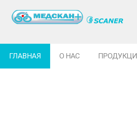
ГЛАВНАЯ
О НАС
ПРОДУКЦИ
Десять причин купить
Кольпоскоп МК-200
Сравнительный анализ
Кольпоскоп МК-300
кольпоскопов
Микроскоп МД-500
Оптимальная комплектация
Набор для офисной
рабочего кабинета
гистероскопии
гинеколога