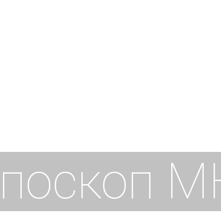
поскоп
М